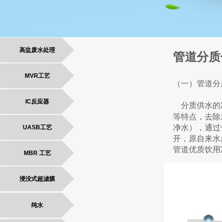
高盐废水处理
管道分质
MVR工艺
（一）管道分
IC反应器
分质供水的
等特点，去除
净水），通过
UASB工艺
开，原自来水
管道优质饮用
MBR 工艺
浸没式超滤膜
纯水