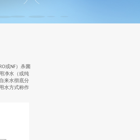
或
）杀菌
RO
NF
用净水（或纯
自来水彻底分
用水方式称作